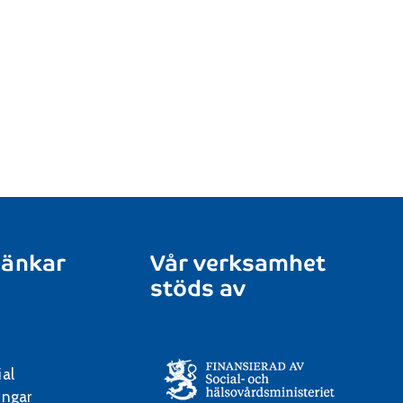
länkar
Vår verksamhet
stöds av
ial
ingar