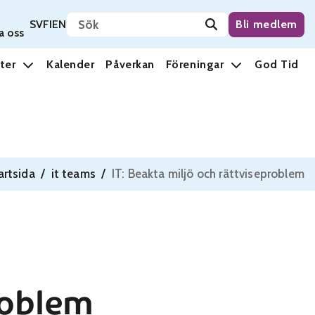
Sök på sidan
Svenska
Suomi
English
SV
FI
EN
Bli medlem
a oss
ter
Kalender
Påverkan
Föreningar
God Tid
artsida
/
it teams
/
IT: Beakta miljö och rättviseproblem
roblem