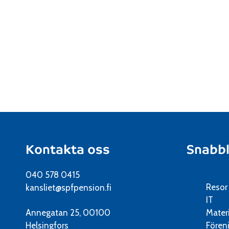
Kontakta oss
Snabb
040 578 0415
Resor
kansliet@spfpension.fi
IT
Annegatan 25, 00100
Mater
Helsingfors
Fören