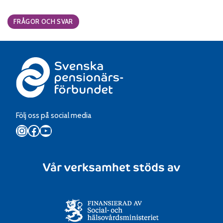
Categories:
FRÅGOR OCH SVAR
Följ oss på social media
Instagram
Facebook
YouTube
Vår verksamhet stöds av