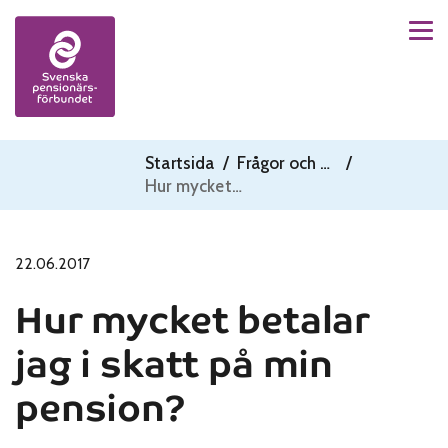
Men
Skip to content
Startsida
/
Frågor och svar
/
Hur mycket betalar jag i skatt på min pension?
22.06.2017
Hur mycket betalar
jag i skatt på min
pension?