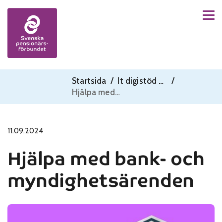
Men
Skip to content
Startsida
/
It digistöd till anhöriga
/
Hjälpa med bank- och myndighetsärenden
11.09.2024
Hjälpa med bank- och
myndighetsärenden