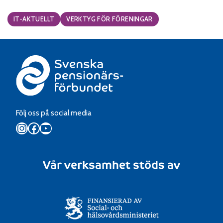
Categories:
IT-AKTUELLT
VERKTYG FÖR FÖRENINGAR
Följ oss på social media
Instagram
Facebook
YouTube
Vår verksamhet stöds av