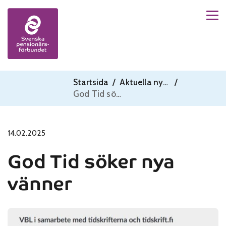
Men
Skip to content
Startsida
/
Aktuella nyheter
/
God Tid söker nya vänner
14.02.2025
God Tid söker nya
vänner