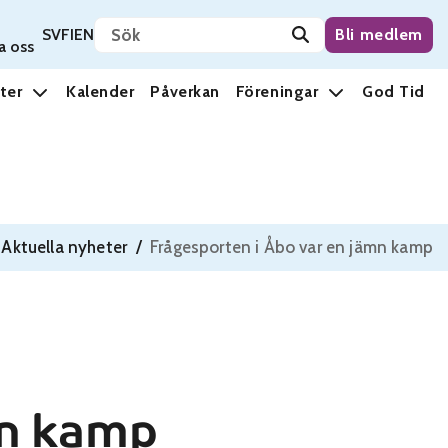
Sök på sidan
Svenska
Suomi
English
SV
FI
EN
Bli medlem
a oss
ter
Kalender
Påverkan
Föreningar
God Tid
Aktuella nyheter
/
Frågesporten i Åbo var en jämn kamp
mn kamp