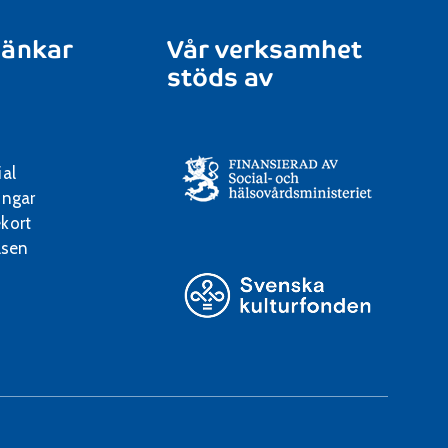
länkar
Vår verksamhet
stöds av
ial
ingar
kort
lsen