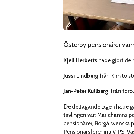
Österby pensionärer vann
Kjell Herberts
hade gjort de 
Jussi Lindberg
från Kimito s
Jan-Peter Kullberg
, från för
De deltagande lagen hade gått
tävlingen var: Mariehamns pe
pensionärer, Borgå svenska p
Pensionärsförening VIPS, Va