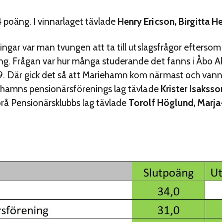
 poäng. I vinnarlaget tävlade
Henry Ericson, Birgitta H
ringar var man tvungen att ta till utslagsfrågor efters
äng. Frågan var hur många studerande det fanns i Åbo A
 Där gick det så att Mariehamn kom närmast och vann si
riehamns pensionärsförenings lag tävlade
Krister Isakss
Vörå Pensionärsklubbs lag tävlade
Torolf Höglund, Marj