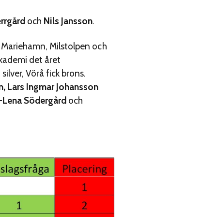
errgård
och
Nils Jansson
.
om Mariehamn, Milstolpen och
kademi det året
lver, Vörå fick brons.
on, Lars Ingmar Johansson
a-Lena Södergård
och