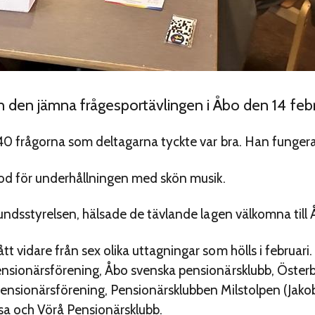
 den jämna frågesportävlingen i Åbo den 14 febr
40 frågorna som deltagarna tyckte var bra. Han funge
tod för underhållningen med skön musik.
bundsstyrelsen, hälsade de tävlande lagen välkomna till 
 vidare från sex olika uttagningar som hölls i februari
nsionärsförening, Åbo svenska pensionärsklubb, Österb
ensionärsförening, Pensionärsklubben Milstolpen (Jako
sa och Vörå Pensionärsklubb.