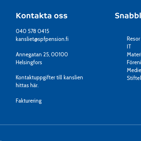
Kontakta oss
Snabb
040 578 0415
Resor
kansliet@spfpension.fi
IT
Annegatan 25, 00100
Mater
Helsingfors
Fören
Medie
Kontaktuppgifter till kanslien
Stifte
hittas här.
Fakturering