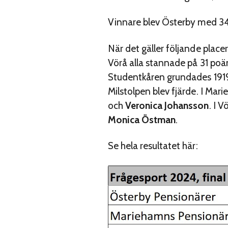
Vinnare blev Österby med 34
När det gäller följande place
Vörå alla stannade på 31 po
Studentkåren grundades 1919.
Milstolpen blev fjärde. I Ma
och
Veronica Johansson
. I 
Monica Östman
.
Se hela resultatet här: