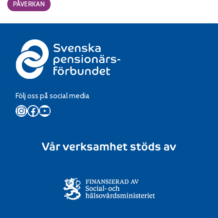
Categories:
PÅVERKAN
Följ oss på social media
Instagram
Facebook
YouTube
Vår verksamhet stöds av