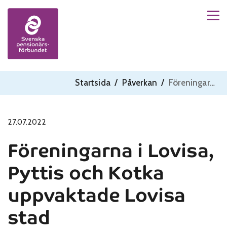
Men
Skip to content
Startsida
/
Påverkan
/
Föreningarna i Lovisa, Pyttis och Kotka uppvaktade Lovisa stad
27.07.2022
Föreningarna i Lovisa,
Pyttis och Kotka
uppvaktade Lovisa
stad