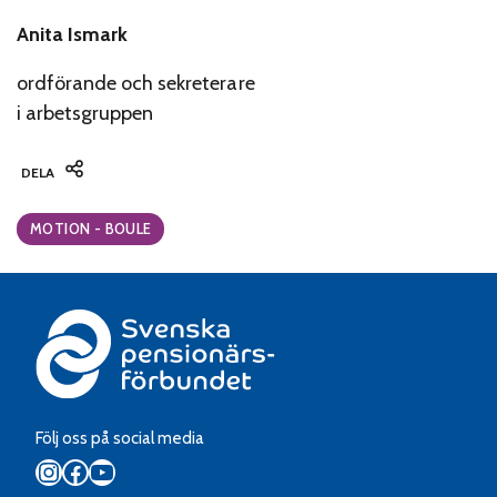
Anita Ismark
ordförande och sekreterare
i arbetsgruppen
DELA
Categories:
MOTION - BOULE
Följ oss på social media
Instagram
Facebook
YouTube