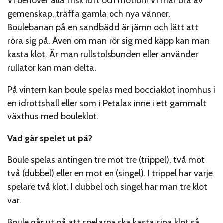
Vi behöver alla frisk luft och motion! Vi mår bra av
gemenskap, träffa gamla och nya vänner.
Boulebanan på en sandbädd är jämn och lätt att
röra sig på. Även om man rör sig med käpp kan man
kasta klot. Är man rullstolsbunden eller använder
rullator kan man delta.
På vintern kan boule spelas med bocciaklot inomhus i
en idrottshall eller som i Petalax inne i ett gammalt
växthus med bouleklot.
Vad går spelet ut på?
Boule spelas antingen tre mot tre (trippel), två mot
två (dubbel) eller en mot en (singel). I trippel har varje
spelare två klot. I dubbel och singel har man tre klot
var.
Boule går ut på att spelarna ska kasta sina klot så