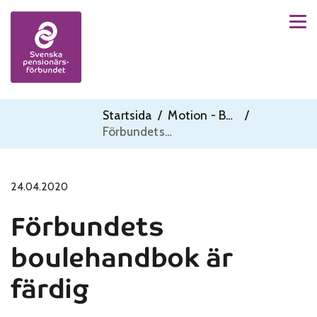
Men
Skip to content
Startsida
/
Motion - Boule
/
Förbundets boulehandbok är färdig
24.04.2020
Förbundets
boulehandbok är
färdig