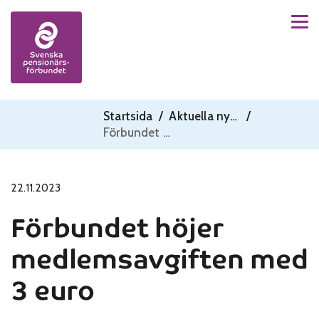
Men
Skip to content
Startsida
/
Aktuella nyheter
/
Förbundet höjer medlemsavgiften med 3 euro
22.11.2023
Förbundet höjer
medlemsavgiften med
3 euro