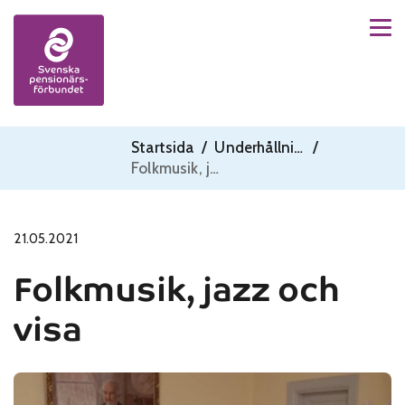
Men
Skip to content
Startsida
/
Underhållning
/
Folkmusik, jazz och visa
21.05.2021
Folkmusik, jazz och
visa