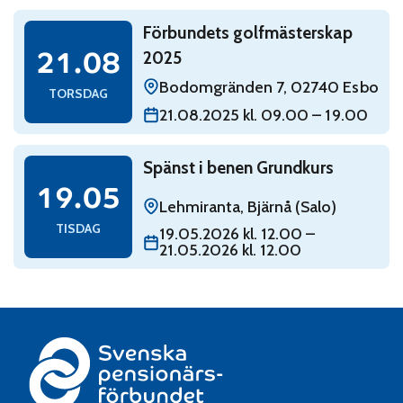
Read: Förbundets golfmästerskap 2025
Förbundets golfmästerskap
torsdag 21 augusti
21.08
2025
Bodomgränden 7, 02740 Esbo
TORSDAG
21.08.2025 kl. 09.00 – 19.00
Read: Spänst i benen Grundkurs
Spänst i benen Grundkurs
tisdag 19 maj
19.05
Lehmiranta, Bjärnå (Salo)
TISDAG
19.05.2026 kl. 12.00 –
21.05.2026 kl. 12.00