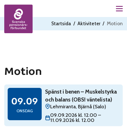
Men
Skip to content
Startsida
/
Aktiviteter
/
Motion
Motion
Read: Spänst i benen – Muskelstyrka och balans (OBS!
Spänst i benen – Muskelstyrka
onsdag 9 september
09.09
och balans (OBS! väntelista)
Lehmiranta, Bjärnå (Salo)
ONSDAG
09.09.2026 kl. 12.00 –
11.09.2026 kl. 12.00