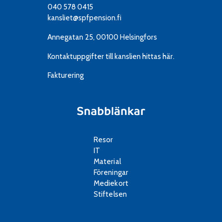
040 578 0415
kansliet@spfpension.fi
Annegatan 25, 00100 Helsingfors
Kontaktuppgifter till kanslien
hittas här.
Fakturering
Snabblänkar
Resor
IT
Material
Föreningar
Mediekort
Stiftelsen