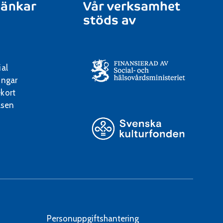
länkar
Vår verksamhet
stöds av
ial
ingar
kort
lsen
Personuppgiftshantering