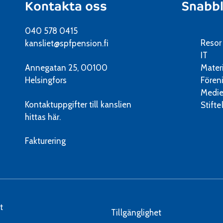
Kontakta oss
Snabb
040 578 0415
Resor
kansliet@spfpension.fi
IT
Annegatan 25, 00100
Mater
Helsingfors
Fören
Medie
Kontaktuppgifter till kanslien
Stifte
hittas här.
Fakturering
t
Tillgänglighet