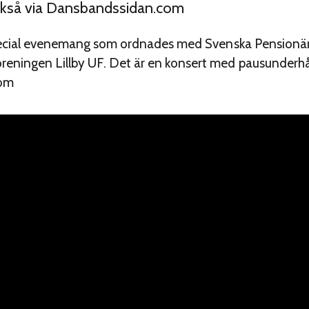
också via Dansbandssidan.com
special evenemang som ordnades med Svenska Pensionär
ningen Lillby UF. Det är en konsert med pausunderhål
com