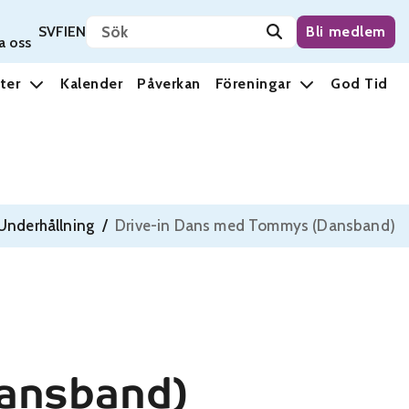
Sök på sidan
Svenska
Suomi
English
SV
FI
EN
Bli medlem
a oss
ter
Kalender
Påverkan
Föreningar
God Tid
Underhållning
/
Drive-in Dans med Tommys (Dansband)
Dansband)