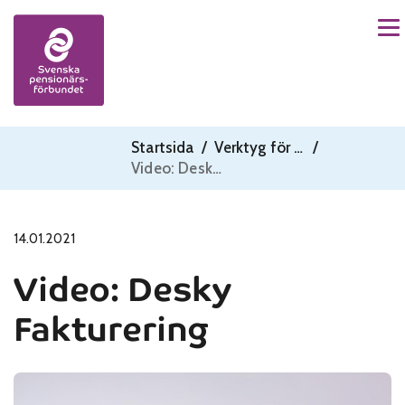
Me
Skip to content
Startsida
/
Verktyg för föreningar
/
Video: Desky Fakturering
14.01.2021
Video: Desky
Fakturering