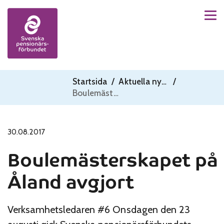
Men
Skip to content
Startsida
/
Aktuella nyheter
/
Boulemästerskapet på Åland avgjort
30.08.2017
Boulemästerskapet på
Åland avgjort
Verksamhetsledaren #6 Onsdagen den 23