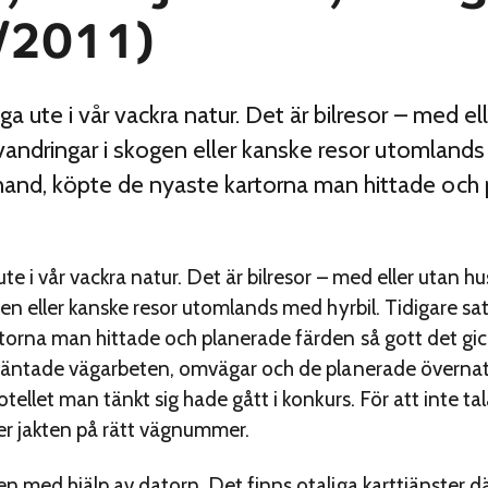
/2011)
 ute i vår vackra natur. Det är bilresor – med el
vandringar i skogen eller kanske resor utomlands 
nd, köpte de nyaste kartorna man hittade och 
 i vår vackra natur. Det är bilresor – med eller utan hu
gen eller kanske resor utomlands med hyrbil. Tidigare 
torna man hittade och planerade färden så gott det gic
väntade vägarbeten, omvägar och de planerade övernattn
tellet man tänkt sig hade gått i konkurs. För att inte ta
ller jakten på rätt vägnummer.
 med hjälp av datorn. Det finns otaliga karttjänster dä