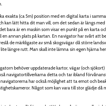
n.
 exakta (ca 5m) position med en digital karta i samma
ch kan lätt hitta dit man vill, om det sedan är längs med
t det bara är en maskin som visar en punkt på en karta 
till en annan plats på kartan. En navigator har svårt att 
reslå de märkligaste av små skogsvägar då större landsv
lite längre rutt. Man skall inte lämna sin egen hjärna 
gatorn behöver uppdaterade kartor, vägar (och sjökort) 
kså navigatortillverkarna detta och tar ibland förvånansv
navigatorerna har också möjlighet att ta emot och bea
stighetskameror. Något som kan vara till stor glädje då