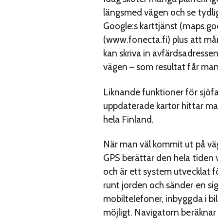
längsmed vägen och se tydlig
Google:s karttjänst (maps.goo
(www.fonecta.fi) plus att må
kan skriva in avfärdsadressen
vägen – som resultat får man e
Liknande funktioner för sjöf
uppdaterade kartor hittar man
hela Finland.
När man väl kommit ut på väge
GPS berättar den hela tiden 
och är ett system utvecklat f
runt jorden och sänder en si
mobiltelefoner, inbyggda i bi
möjligt. Navigatorn beräknar 