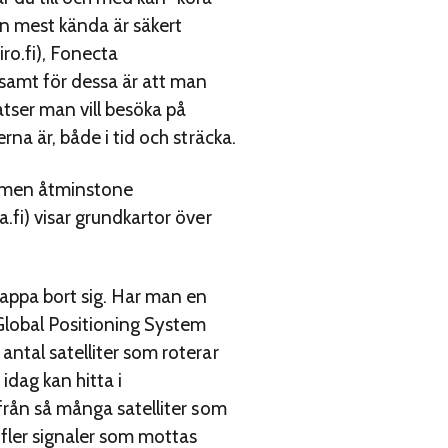
en mest kända är säkert
ro.fi), Fonecta
samt för dessa är att man
tser man vill besöka på
na är, både i tid och sträcka.
t, men åtminstone
.fi) visar grundkartor över
tappa bort sig. Har man en
Global Positioning System
antal satelliter som roterar
dag kan hitta i
 från så många satelliter som
 fler signaler som mottas