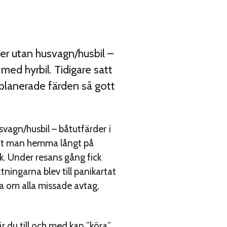
ler utan husvagn/husbil –
med hyrbil. Tidigare satt
planerade färden så gott
svagn/husbil – båtutfärder i
satt man hemma långt på
k. Under resans gång fick
ingarna blev till panikartat
la om alla missade avtag,
r du till och med kan ”köra”