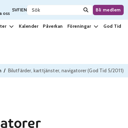
Sök på sidan
Svenska
Suomi
English
SV
FI
EN
Bli medlem
a oss
ter
Kalender
Påverkan
Föreningar
God Tid
n
/
Bilutfärder, karttjänster, navigatorer (God Tid 5/2011)
gatorer