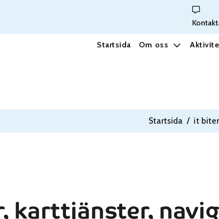
Kontakt
Startsida
Om oss
Aktivite
Startsida
/
it bite
r, karttjänster, navi