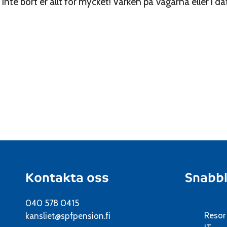
te bort er allt för mycket! Varken på vägarna eller i da
Kontakta oss
Snabb
040 578 0415
Resor
kansliet@spfpension.fi