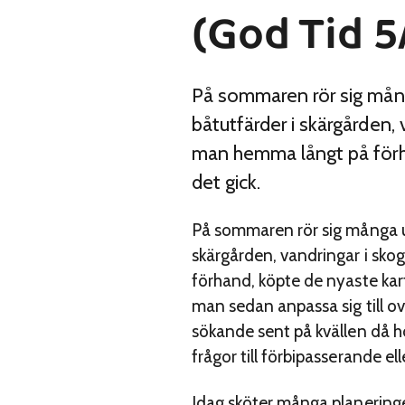
(God Tid 5
På sommaren rör sig många
båtutfärder i skärgården, 
man hemma långt på förha
det gick.
På sommaren rör sig många ute
skärgården, vandringar i sko
förhand, köpte de nyaste kar
man sedan anpassa sig till o
sökande sent på kvällen då ho
frågor till förbipasserande e
Idag sköter många planeringen