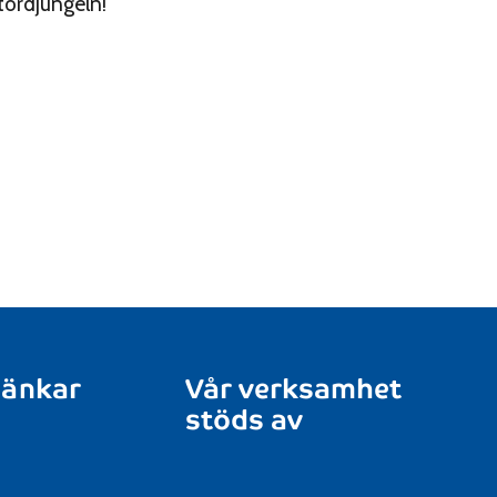
tordjungeln!
länkar
Vår verksamhet
stöds av