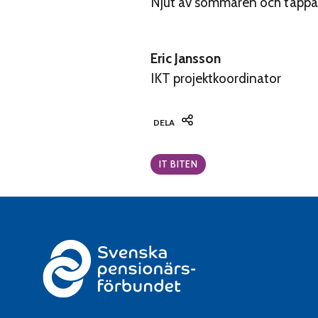
Njut av sommaren och tappa in
Eric Jansson
IKT projektkoordinator
DELA
Categories:
IT BITEN