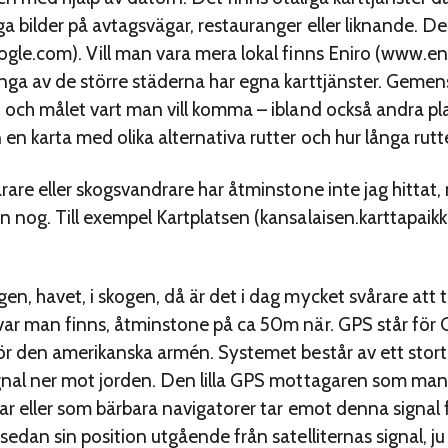
a bilder på avtagsvägar, restauranger eller liknande. D
gle.com). Vill man vara mera lokal finns Eniro (www.eni
nga av de större städerna har egna karttjänster. Gemen
 och målet vart man vill komma – ibland också andra pla
n karta med olika alternativa rutter och hur långa rutter
arare eller skogsvandrare har åtminstone inte jag hitta
 nog. Till exempel Kartplatsen (kansalaisen.karttapaikka
n, havet, i skogen, då är det i dag mycket svårare att 
var man finns, åtminstone på ca 50m när. GPS står för 
ör den amerikanska armén. Systemet består av ett stort 
gnal ner mot jorden. Den lilla GPS mottagaren som man i
lar eller som bärbara navigatorer tar emot denna signal
sedan sin position utgående från satelliternas signal, ju