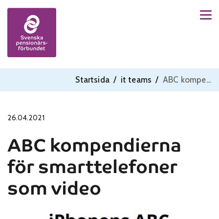
Men
Skip to content
Startsida
/
it teams
/
ABC kompendierna för smarttelefoner som video
26.04.2021
ABC kompendierna
för smarttelefoner
som video