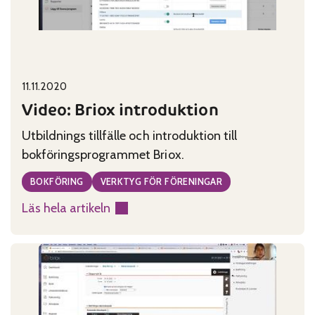
Published on:
Categories:
11.11.2020
Video: Briox introduktion
Utbildnings tillfälle och introduktion till
bokföringsprogrammet Briox.
BOKFÖRING
VERKTYG FÖR FÖRENINGAR
Läs hela artikeln
:
Video:
Briox
introduktion