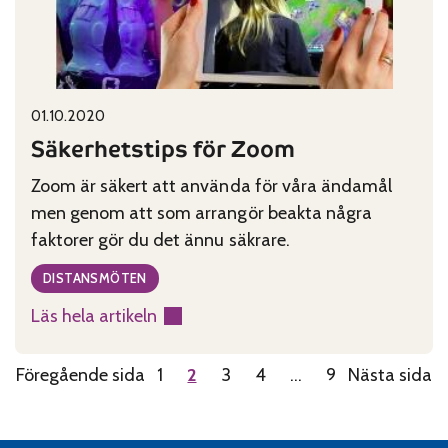
Published on:
Categories:
01.10.2020
Säkerhetstips för Zoom
Zoom är säkert att använda för våra ändamål
men genom att som arrangör beakta några
faktorer gör du det ännu säkrare.
DISTANSMÖTEN
Läs hela artikeln
:
Säkerhetstips
Föregående sida
1
2
3
4
…
9
Nästa sida
för
Zoom