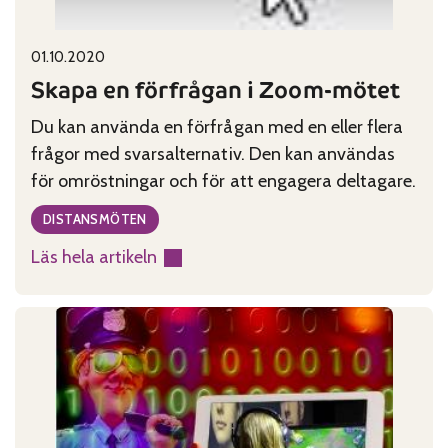
Published on:
Categories:
01.10.2020
Skapa en förfrågan i Zoom-mötet
Du kan använda en förfrågan med en eller flera
frågor med svarsalternativ. Den kan användas
för omröstningar och för att engagera deltagare.
DISTANSMÖTEN
Läs hela artikeln
:
Skapa
en
förfrågan
i
Zoom-
mötet