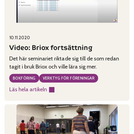
Published on:
Categories:
10.11.2020
Video: Briox fortsättning
Det här seminariet riktade sig till de som redan
tagit i bruk Briox och ville lära sig mer.
BOKFÖRING
VERKTYG FÖR FÖRENINGAR
Läs hela artikeln
:
Video:
Briox
fortsättning