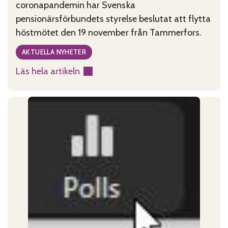
coronapandemin har Svenska
pensionärsförbundets styrelse beslutat att flytta
höstmötet den 19 november från Tammerfors.
AKTUELLA NYHETER
Läs hela artikeln
:
Förbundets
höstmöte
den
19
november
hålls
via
Zoom