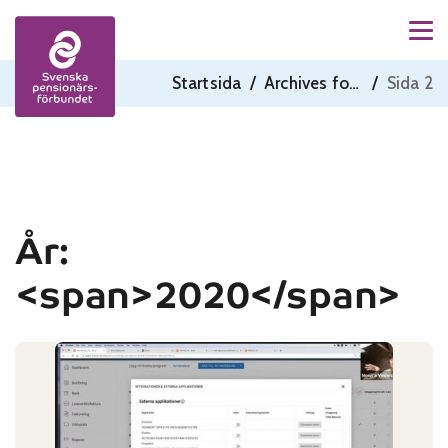
Men
Skip to content
Startsida
/
Archives for 2020
/
Sida 2
År:
<span>2020</span>