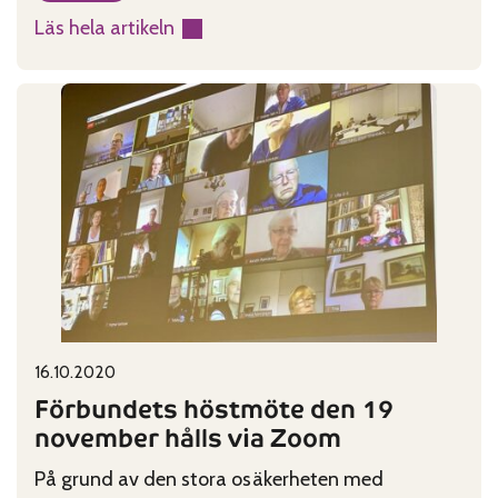
Läs hela artikeln
:
Cookies,
vad
är
det?
Published on:
Categories:
16.10.2020
Förbundets höstmöte den 19
november hålls via Zoom
På grund av den stora osäkerheten med