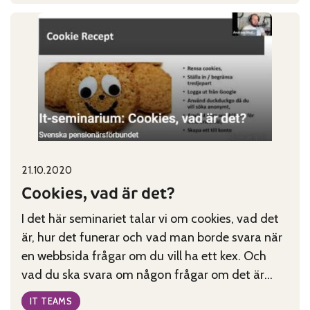
PIO:
Ställningstagande
till
budgetförslaget
för
år
2021
Published on:
Categories:
21.10.2020
Cookies, vad är det?
I det här seminariet talar vi om cookies, vad det
är, hur det funerar och vad man borde svara när
en webbsida frågar om du vill ha ett kex. Och
vad du ska svara om någon frågar om det är
tryggt att ta emot ett kex.
IT TEAMS