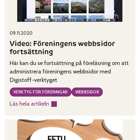
Published on:
Categories:
09.11.2020
Video: Föreningens webbsidor
fortsättning
Här kan du se fortsättning på föreläsning om att
administrera föreningens webbsidor med
Digistoff-verktyget
VERKTYG FÖR FÖRENINGAR
WEBBSIDOR
Läs hela artikeln
:
Video:
Föreningens
webbsidor