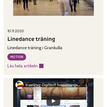
Published on:
Categories:
10.11.2020
Linedance träning
Linedance träning i Grankulla
MOTION
Läs hela artikeln
:
Linedance
träning