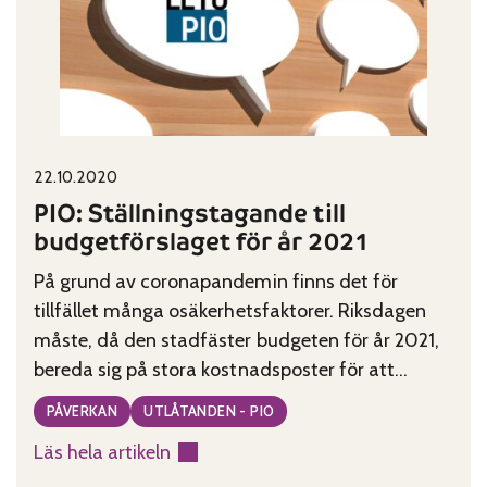
fortsättning
Published on:
Categories:
22.10.2020
PIO: Ställningstagande till
budgetförslaget för år 2021
På grund av coronapandemin finns det för
tillfället många osäkerhetsfaktorer. Riksdagen
måste, då den stadfäster budgeten för år 2021,
bereda sig på stora kostnadsposter för att
upprätthålla strukturerna inom näringslivet och
PÅVERKAN
UTLÅTANDEN - PIO
sysselsättningen. Trots det måste man våga
Läs hela artikeln
genomföra reformer som är nödvändiga för
:
pensionärerna.