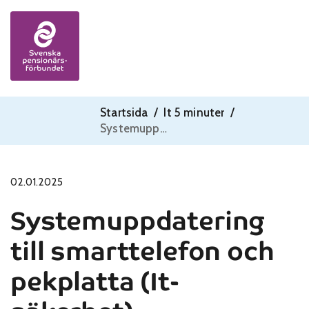
Skip to content
Startsida
/
It 5 minuter
/
Systemuppdatering till smarttelefon och pekplatta (It-säkerhet)
02.01.2025
Systemuppdatering
till smarttelefon och
pekplatta (It-