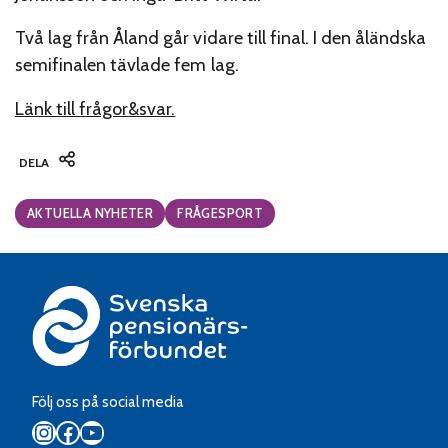
Två lag från Åland går vidare till final. I den åländska
semifinalen tävlade fem lag.
Länk till frågor&svar.
DELA
Categories:
AKTUELLA NYHETER
FRÅGESPORT
Följ oss på social media
Instagram
Facebook
YouTube