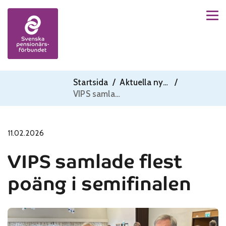
Men
Skip to content
Startsida
/
Aktuella nyheter
/
VIPS samlade flest poäng i semifinalen
11.02.2026
VIPS samlade flest
poäng i semifinalen