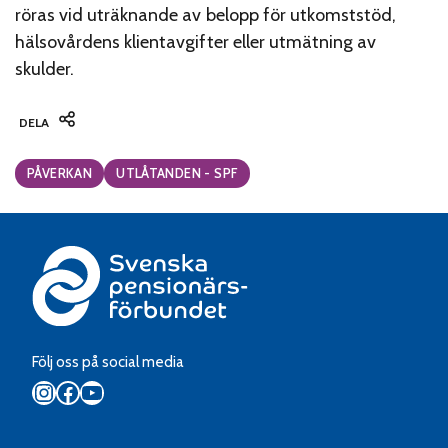
röras vid uträknande av belopp för utkomststöd,
hälsovårdens klientavgifter eller utmätning av
skulder.
DELA
Categories:
PÅVERKAN
UTLÅTANDEN - SPF
Följ oss på social media
Instagram
Facebook
YouTube