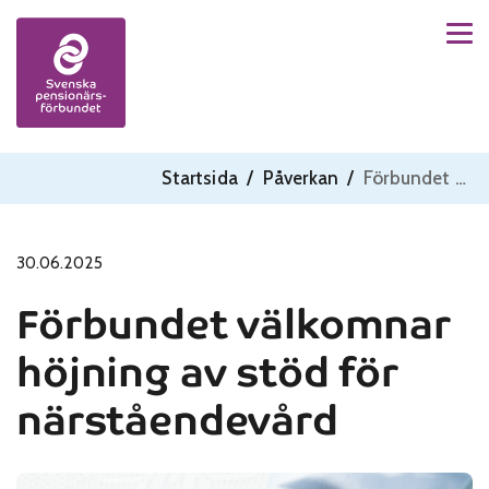
Men
Skip to content
Startsida
/
Påverkan
/
Förbundet välkomnar höjning av stöd för närståendevård
30.06.2025
Förbundet välkomnar
höjning av stöd för
närståendevård