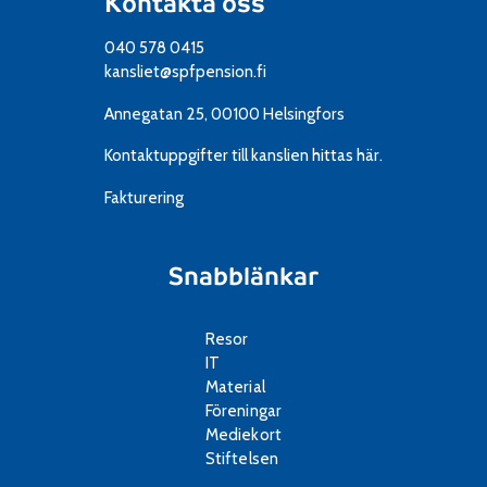
Kontakta oss
040 578 0415
kansliet@spfpension.fi
Annegatan 25, 00100 Helsingfors
Kontaktuppgifter till kanslien
hittas här.
Fakturering
Snabblänkar
Resor
IT
Material
Föreningar
Mediekort
Stiftelsen