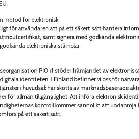
 EU.
en metod för elektronisk
ligt för användaren att på ett säkert sätt hantera info
 attributcertifikat, samt signera med godkända elektroni
 godkända elektroniska stämplar.
eorganisation PIO rf stöder främjandet av elektronisk
digitala identiteten. I Finland befinner vi oss för närvar
 tjänster i huvudsak har skötts av marknadsbaserade aktö
er för allmän tillgänglighet. Att införa elektronisk identif
ndigheternas kontroll kommer sannolikt att undanröja 
omförs på ett säkert sätt.