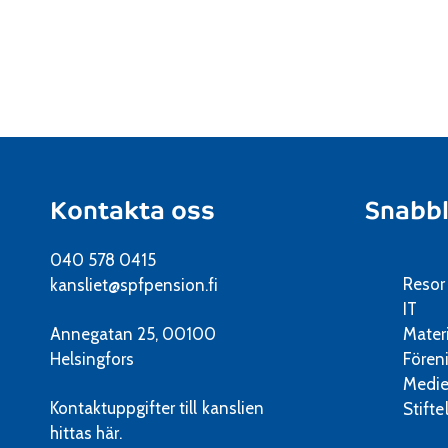
Kontakta oss
Snabb
040 578 0415
Resor
kansliet@spfpension.fi
IT
Annegatan 25, 00100
Mater
Helsingfors
Fören
Medie
Kontaktuppgifter till kanslien
Stifte
hittas här.