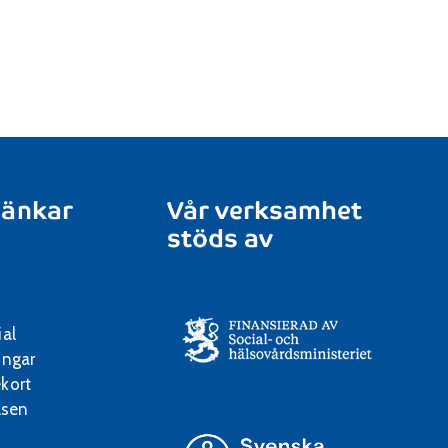
länkar
Vår verksamhet
stöds av
ial
ingar
kort
lsen