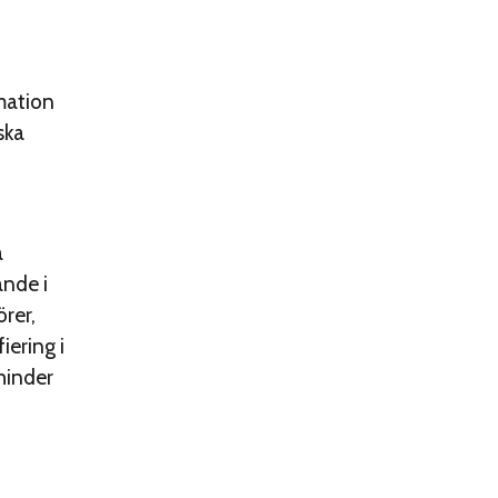
rmation
ska
a
ande i
rer,
iering i
hinder