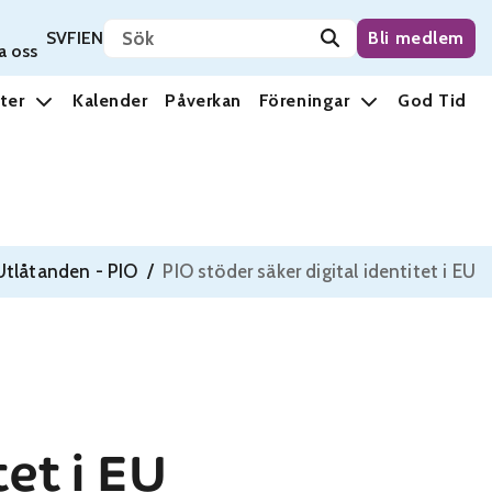
Sök på sidan
Svenska
Suomi
English
SV
FI
EN
Bli medlem
a oss
ter
Kalender
Påverkan
Föreningar
God Tid
Utlåtanden - PIO
/
PIO stöder säker digital identitet i EU
tet i EU