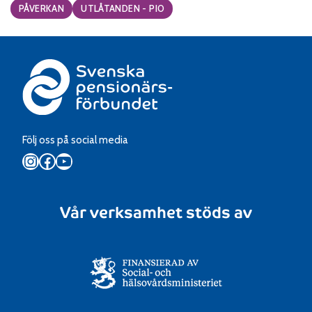
Categories:
PÅVERKAN
UTLÅTANDEN - PIO
Följ oss på social media
Instagram
Facebook
YouTube
Vår verksamhet stöds av