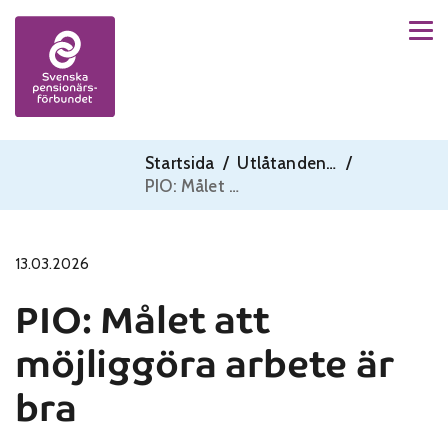
Men
Skip to content
Startsida
/
Utlåtanden - PIO
/
PIO: Målet att möjliggöra arbete är bra
13.03.2026
PIO: Målet att
möjliggöra arbete är
bra