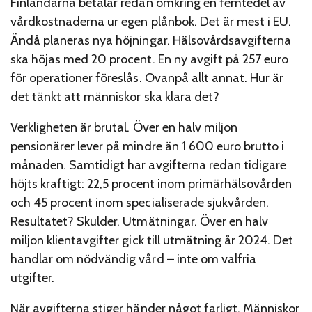
Finländarna betalar redan omkring en femtedel av
vårdkostnaderna ur egen plånbok. Det är mest i EU.
Ändå planeras nya höjningar. Hälsovårdsavgifterna
ska höjas med 20 procent. En ny avgift på 257 euro
för operationer föreslås. Ovanpå allt annat. Hur är
det tänkt att människor ska klara det?
Verkligheten är brutal. Över en halv miljon
pensionärer lever på mindre än 1 600 euro brutto i
månaden. Samtidigt har avgifterna redan tidigare
höjts kraftigt: 22,5 procent inom primärhälsovården
och 45 procent inom specialiserade sjukvården.
Resultatet? Skulder. Utmätningar. Över en halv
miljon klientavgifter gick till utmätning år 2024. Det
handlar om nödvändig vård – inte om valfria
utgifter.
När avgifterna stiger händer något farligt. Människor