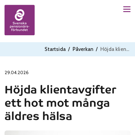
Men
Skip to content
Startsida
/
Påverkan
/
Höjda klientavgifter ett hot mot många äldres hälsa
29.04.2026
Höjda klientavgifter
ett hot mot många
äldres hälsa