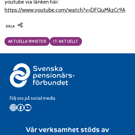
youtube via länken här:
https://www.youtube.com/watch?v=DFQuMkzCr9A
DELA
Categories:
AKTUELLA NYHETER
IT-AKTUELLT
Följ oss på social media
Instagram
Facebook
YouTube
Vår verksamhet stöds av