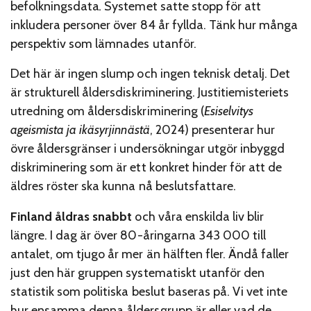
befolkningsdata
.
Systemet satte stopp för att
inkludera personer över 84 år fyllda. Tänk hur många
perspektiv som lämnades utanför.
Det här är ingen slump och ingen teknisk detalj. Det
är strukturell åldersdiskriminering. Justitiemisteriets
utredning om åldersdiskriminering (
Esiselvitys
ageismista ja ikäsyrjinnästä
, 2024) presenterar hur
övre åldersgränser i undersökningar utgör inbyggd
diskriminering som är ett konkret hinder för att de
äldres röster ska kunna nå beslutsfattare.
Finland åldras snabbt
och våra enskilda liv blir
längre. I dag är över 80-åringarna 343 000 till
antalet, om tjugo år mer än hälften fler. Ändå faller
just den här gruppen systematiskt utanför den
statistik som politiska beslut baseras på. Vi vet inte
hur ensamma denna åldersgrupp är eller vad de