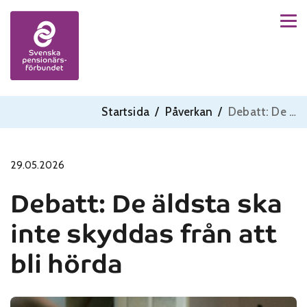
Men
Skip to content
Startsida
/
Påverkan
/
Debatt: De äldsta ska inte skyddas från att bli hörda
29.05.2026
Debatt: De äldsta ska
inte skyddas från att
bli hörda