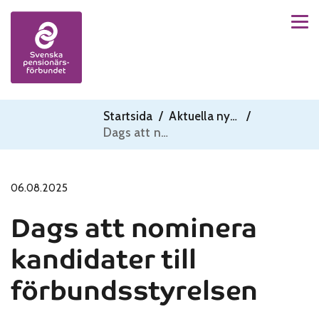
Men
Skip to content
Startsida
/
Aktuella nyheter
/
Dags att nominera kandidater till förbundsstyrelsen
06.08.2025
Dags att nominera
kandidater till
förbundsstyrelsen