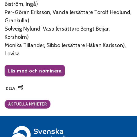
Biström, Ingå)
Per-Göran Eriksson, Vanda (ersättare Torolf Hedlund,
Grankulla)
Solveig Nylund, Vasa (ersättare Bengt Beijar,
Korsholm)
Monika Tillander, Sibbo (ersättare Håkan Karlsson),
Lovisa
Läs med och nominera
DELA
Categories:
AKTUELLA NYHETER