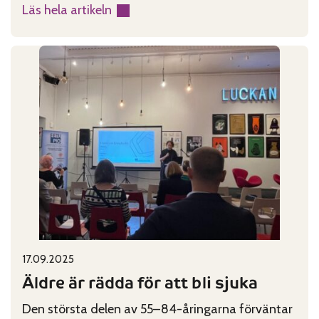
Läs hela artikeln
:
Statens
budgetproposition
2026
väcker
oro
Published on:
Categories:
17.09.2025
Äldre är rädda för att bli sjuka
Den största delen av 55–84-åringarna förväntar