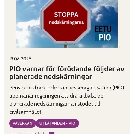
loggat in i Skatteförvaltningens e-tjänst med
rätt
hjälp av någonannan person, men inte har
att
möjlighet att
avstå
från
elektronisk
post
Published on:
Categories:
13.08.2025
PIO varnar för förödande följder av
planerade nedskärningar
Pensionärsförbundens intresseorganisation (PIO)
uppmanar regeringen att dra tillbaka de
planerade nedskärningarna i stödet till
civilsamhället.
PÅVERKAN
UTLÅTANDEN - PIO