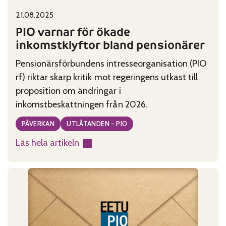
Published on:
Categories:
21.08.2025
PIO varnar för ökade
inkomstklyftor bland pensionärer
Pensionärsförbundens intresseorganisation (PIO
rf) riktar skarp kritik mot regeringens utkast till
proposition om ändringar i
inkomstbeskattningen från 2026.
PÅVERKAN
UTLÅTANDEN - PIO
Läs hela artikeln
:
PIO
varnar
för
ökade
inkomstklyftor