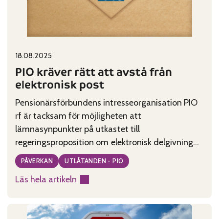
bland
pensionärer
Published on:
Categories:
18.08.2025
PIO kräver rätt att avstå från
elektronisk post
Pensionärsförbundens intresseorganisation PIO
rf är tacksam för möjligheten att
lämnasynpunkter på utkastet till
regeringsproposition om elektronisk delgivning
inomSkatteförvaltningen. Vid beredningen har
PÅVERKAN
UTLÅTANDEN - PIO
man delvis beaktat att den
Läs hela artikeln
skattskyldigesmöjligheter att använda
:
Skatteförvaltningens e-tjänst kan ändras.
PIO
Samma gäller ocksåsituationer där en person har
kräver