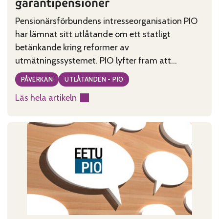
garantipensioner
Pensionärsförbundens intresseorganisation PIO
har lämnat sitt utlåtande om ett statligt
betänkande kring reformer av
utmätningssystemet. PIO lyfter fram att
pensionerade gäldenärer har en genomsnittlig
PÅVERKAN
UTLÅTANDEN - PIO
skuld på 35 500 euro, vilket ställs mot en
Läs hela artikeln
genomsnittlig pension på 2 100 euro per månad.
:
PIO
kritisk
till
utmätning
av
garantipensioner