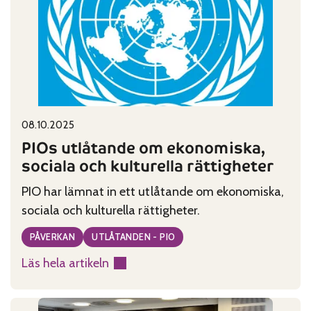
nog
av
otrygga
digitala
banktjänster
Published on:
Categories:
08.10.2025
PIOs utlåtande om ekonomiska,
sociala och kulturella rättigheter
PIO har lämnat in ett utlåtande om ekonomiska,
sociala och kulturella rättigheter.
PÅVERKAN
UTLÅTANDEN - PIO
Läs hela artikeln
:
PIOs
utlåtande