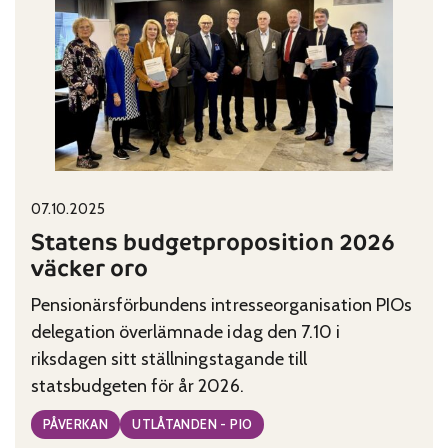
om
ekonomiska,
sociala
och
kulturella
rättigheter
Published on:
Categories:
07.10.2025
Statens budgetproposition 2026
väcker oro
Pensionärsförbundens intresseorganisation PIOs
delegation överlämnade idag den 7.10 i
riksdagen sitt ställningstagande till
statsbudgeten för år 2026.
PÅVERKAN
UTLÅTANDEN - PIO