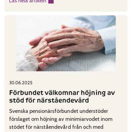
Läs hela artikeln
:
PIO
varnar
för
förödande
följder
av
planerade
nedskärningar
Published on:
Categories:
30.06.2025
Förbundet välkomnar höjning av
stöd för närståendevård
Svenska pensionärsförbundet understöder
förslaget om höjning av minimiarvodet inom
stödet för närståendevård från och med