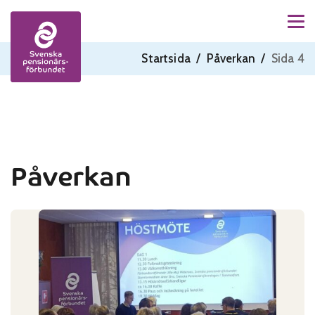
Men
Skip to content
Startsida
/
Påverkan
/
Sida 4
Påverkan