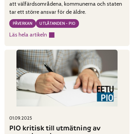
att välfärdsområdena, kommunerna och staten
tar ett större ansvar för de äldre.
PÅVERKAN
UTLÅTANDEN - PIO
Läs hela artikeln
:
Äldre
är
rädda
för
att
bli
sjuka
Published on:
Categories:
01.09.2025
PIO kritisk till utmätning av