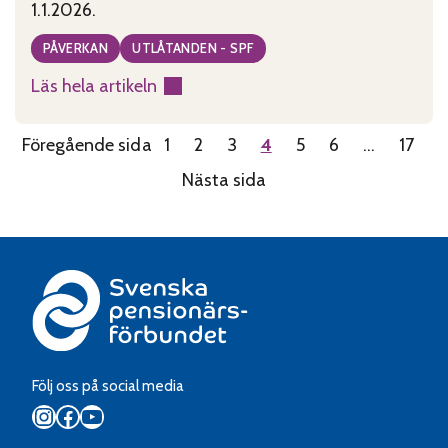
1.1.2026.
PÅVERKAN
UTLÅTANDEN - SPF
Läs hela artikeln
:
Förbundet
Föregående sida
1
2
3
4
5
6
…
17
välkomnar
höjning
Nästa sida
av
stöd
för
närståendevård
Följ oss på social media
Instagram
Facebook
YouTube