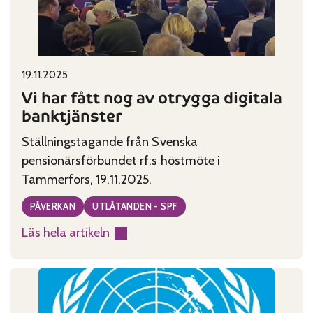
Published on:
Categories:
19.11.2025
Vi har fått nog av otrygga digitala
banktjänster
Ställningstagande från Svenska
pensionärsförbundet rf:s höstmöte i
Tammerfors, 19.11.2025.
PÅVERKAN
UTLÅTANDEN - SPF
Läs hela artikeln
:
Vi
har
fått