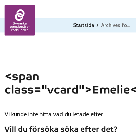
Skip to content
Startsida
/
Archives for Emelie
<span
class="vcard">Emelie
Vi kunde inte hitta vad du letade efter.
Vill du försöka söka efter det?