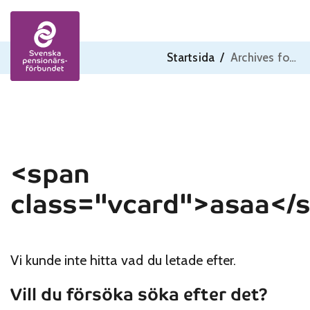
Skip to content
Startsida
/
Archives for asaa
<span
class="vcard">asaa</
Vi kunde inte hitta vad du letade efter.
Vill du försöka söka efter det?